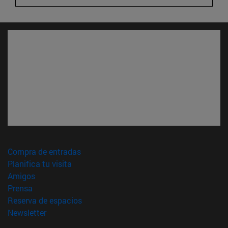
(abre en nueva ventana)
Compra de entradas
(abre en nueva ventana)
Planifica tu visita
(abre en nueva ventana)
Amigos
(abre en nueva ventana)
Prensa
(abre en nueva ventana)
Reserva de espacios
(abre en nueva ventana)
Newsletter