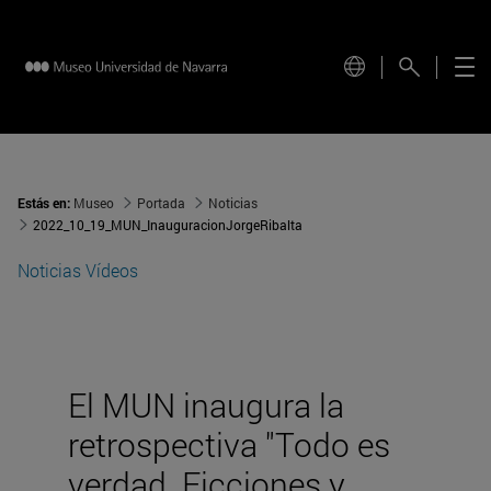
Estás en:
Museo
Portada
Noticias
2022_10_19_MUN_InauguracionJorgeRibalta
Noticias
Vídeos
El MUN inaugura la
retrospectiva "Todo es
verdad. Ficciones y