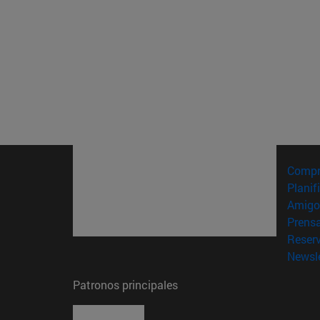
Compr
Planif
Amigo
Prens
Reser
Newsle
Patronos principales