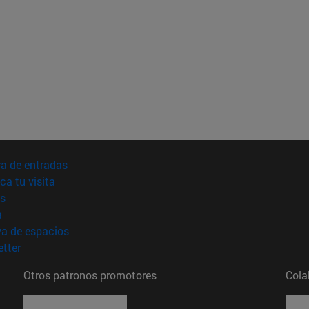
(abre en nueva ventana)
a de entradas
(abre en nueva ventana)
ica tu visita
(abre en nueva ventana)
s
(abre en nueva ventana)
a
(abre en nueva ventana)
va de espacios
(abre en nueva ventana)
tter
Otros patronos promotores
Cola