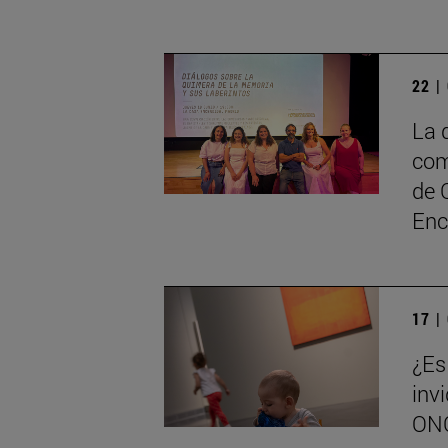
22 |
La 
com
de 
Enc
17 |
¿Es
inv
ONC