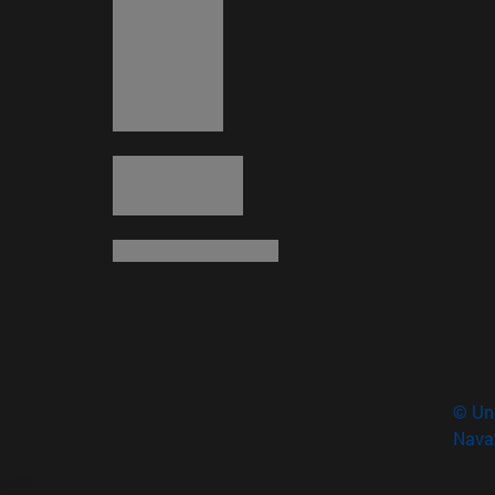
© Uni
Nava