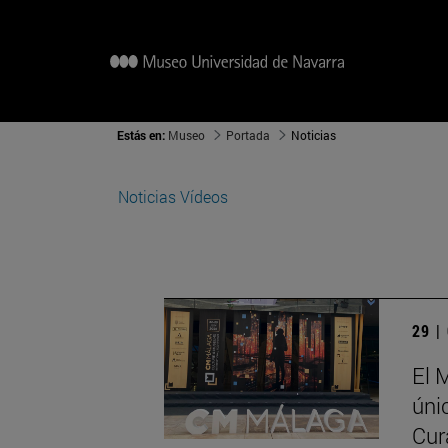
Estás en:
Museo
Portada
Noticias
Noticias
Vídeos
29 |
El 
úni
Cur