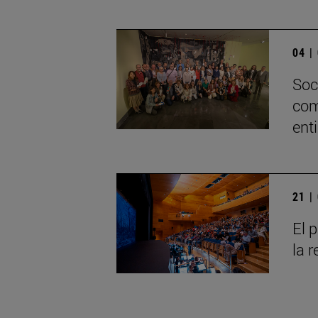
04 |
Soc
com
ent
21 |
El p
la 