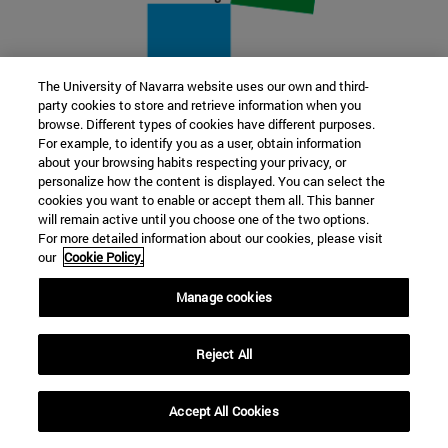
The University of Navarra website uses our own and third-
party cookies to store and retrieve information when you
22 SEP
browse. Different types of cookies have different purposes.
For example, to identify you as a user, obtain information
FUNCIÓN Y FICCIÓN. Varios artistas
about your browsing habits respecting your privacy, or
personalize how the content is displayed. You can select the
cookies you want to enable or accept them all. This banner
Más información
will remain active until you choose one of the two options.
For more detailed information about our cookies, please visit
our
Cookie Policy.
Manage cookies
Reject All
Accept All Cookies