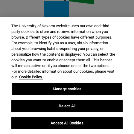
The University of Navarra website uses our own and third-
party cookies to store and retrieve information when you
22 SEP
browse. Different types of cookies have different purposes.
For example, to identify you as a user, obtain information
FUNCIÓN Y FICCIÓN. Varios artistas
about your browsing habits respecting your privacy, or
personalize how the content is displayed. You can select the
cookies you want to enable or accept them all. This banner
Más información
will remain active until you choose one of the two options.
For more detailed information about our cookies, please visit
our
Cookie Policy.
Manage cookies
Reject All
Accept All Cookies