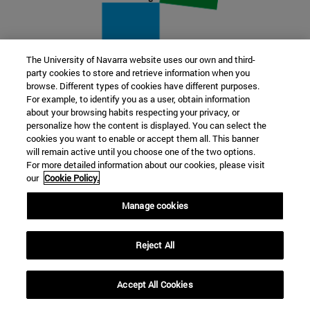
The University of Navarra website uses our own and third-
party cookies to store and retrieve information when you
22 SEP
browse. Different types of cookies have different purposes.
For example, to identify you as a user, obtain information
FUNCIÓN Y FICCIÓN. Varios artistas
about your browsing habits respecting your privacy, or
personalize how the content is displayed. You can select the
cookies you want to enable or accept them all. This banner
Más información
will remain active until you choose one of the two options.
For more detailed information about our cookies, please visit
our
Cookie Policy.
Manage cookies
Reject All
Accept All Cookies