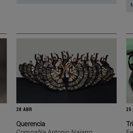
M
28 ABR
25
Querencia
Tr
Compañía Antonio Najarro
Fe