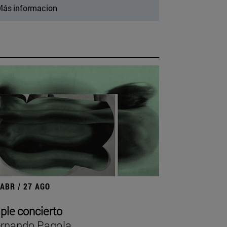
ás informacion
 ABR / 27 AGO
iple concierto
rnando Pagola