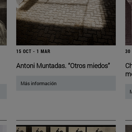
15 OCT - 1 MAR
30
Antoni Muntadas. “Otros miedos”
Ch
mo
Más información
M