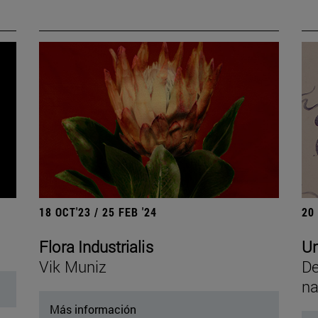
18 OCT'23 / 25 FEB '24
20
Flora Industrialis
Un
Vik Muniz
De
na
Más información