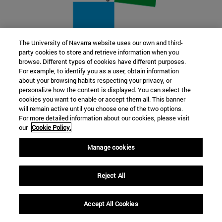
The University of Navarra website uses our own and third-
party cookies to store and retrieve information when you
22 SEP
browse. Different types of cookies have different purposes.
For example, to identify you as a user, obtain information
FUNCIÓN Y FICCIÓN. Varios artistas
about your browsing habits respecting your privacy, or
personalize how the content is displayed. You can select the
cookies you want to enable or accept them all. This banner
Más información
will remain active until you choose one of the two options.
For more detailed information about our cookies, please visit
our
Cookie Policy.
Manage cookies
Reject All
Accept All Cookies