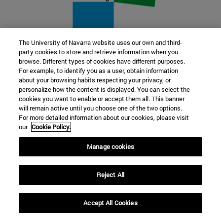
The University of Navarra website uses our own and third-
party cookies to store and retrieve information when you
22 SEP
browse. Different types of cookies have different purposes.
For example, to identify you as a user, obtain information
FUNCIÓN Y FICCIÓN. Varios artistas
about your browsing habits respecting your privacy, or
personalize how the content is displayed. You can select the
cookies you want to enable or accept them all. This banner
Más información
will remain active until you choose one of the two options.
For more detailed information about our cookies, please visit
our
Cookie Policy.
Manage cookies
Reject All
Accept All Cookies