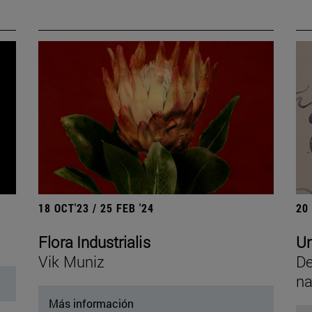
18 OCT'23 / 25 FEB '24
20
Flora Industrialis
Un
Vik Muniz
De
na
Más información