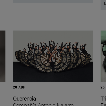
M
28 ABR
25
Querencia
Tr
Compañía Antonio Najarro
Fe