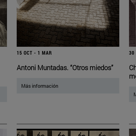
15 OCT - 1 MAR
30
Antoni Muntadas. “Otros miedos”
Ch
mo
Más información
M