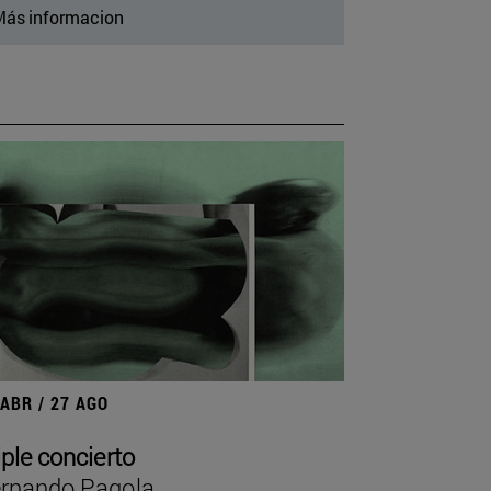
ás informacion
 ABR / 27 AGO
iple concierto
rnando Pagola