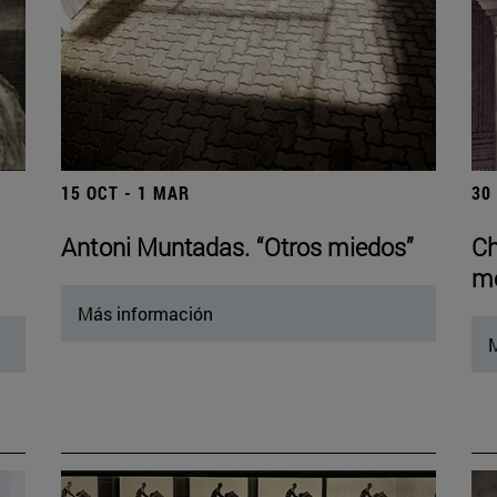
15 OCT - 1 MAR
30
Antoni Muntadas. “Otros miedos”
Ch
mo
Más información
M