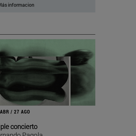
ás informacion
 ABR / 27 AGO
iple concierto
rnando Pagola