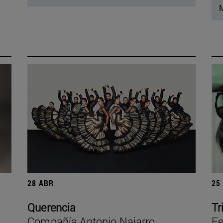
M
28 ABR
25
Querencia
Tr
Compañía Antonio Najarro
Fe