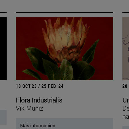
18 OCT'23 / 25 FEB '24
20
Flora Industrialis
Un
Vik Muniz
De
na
Más información