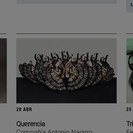
M
28 ABR
25
Querencia
Tr
Compañía Antonio Najarro
Fe