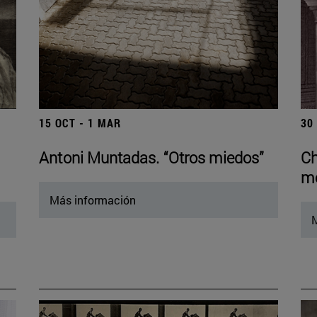
15 OCT - 1 MAR
30
Antoni Muntadas. “Otros miedos”
Ch
mo
Más información
M