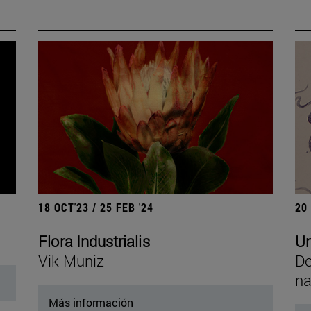
18 OCT'23 / 25 FEB '24
20
Flora Industrialis
Un
Vik Muniz
De
na
Más información