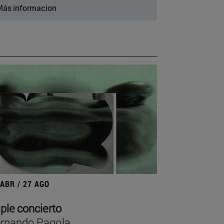
ás informacion
 ABR / 27 AGO
iple concierto
rnando Pagola