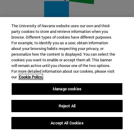
The University of Navarra website uses our own and third-
party cookies to store and retrieve information when you
22 SEP
browse. Different types of cookies have different purposes.
For example, to identify you as a user, obtain information
FUNCIÓN Y FICCIÓN. Varios artistas
about your browsing habits respecting your privacy, or
personalize how the content is displayed. You can select the
cookies you want to enable or accept them all. This banner
Más información
will remain active until you choose one of the two options.
For more detailed information about our cookies, please visit
our
Cookie Policy.
Manage cookies
Reject All
Accept All Cookies