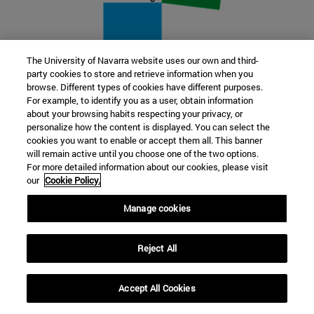
The University of Navarra website uses our own and third-
party cookies to store and retrieve information when you
22 SEP
browse. Different types of cookies have different purposes.
For example, to identify you as a user, obtain information
FUNCIÓN Y FICCIÓN. Varios artistas
about your browsing habits respecting your privacy, or
personalize how the content is displayed. You can select the
cookies you want to enable or accept them all. This banner
Más información
will remain active until you choose one of the two options.
For more detailed information about our cookies, please visit
our
Cookie Policy.
Manage cookies
Reject All
Accept All Cookies