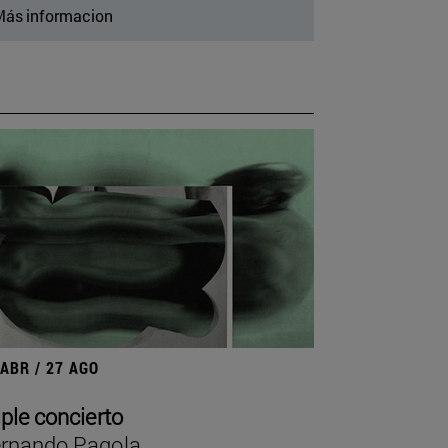
ás informacion
 ABR / 27 AGO
iple concierto
rnando Pagola