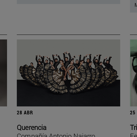
M
28 ABR
25
Querencia
Tr
Compañía Antonio Najarro
Fe