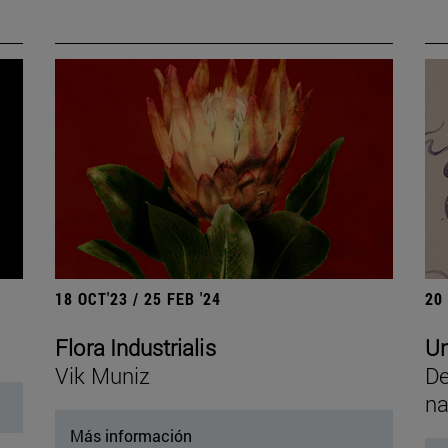
18 OCT'23 / 25 FEB '24
20
Flora Industrialis
Un
Vik Muniz
De
na
Más información