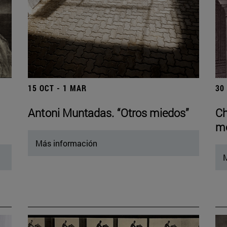
15 OCT - 1 MAR
30
Antoni Muntadas. “Otros miedos”
Ch
mo
Más información
M