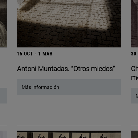
15 OCT - 1 MAR
30
Antoni Muntadas. “Otros miedos”
Ch
mo
Más información
M