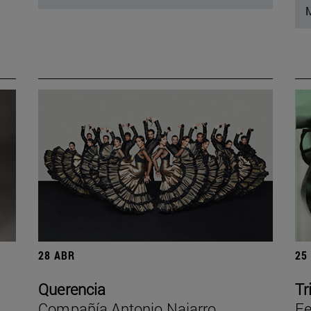
M
28 ABR
25
Querencia
Tr
Compañía Antonio Najarro
Fe