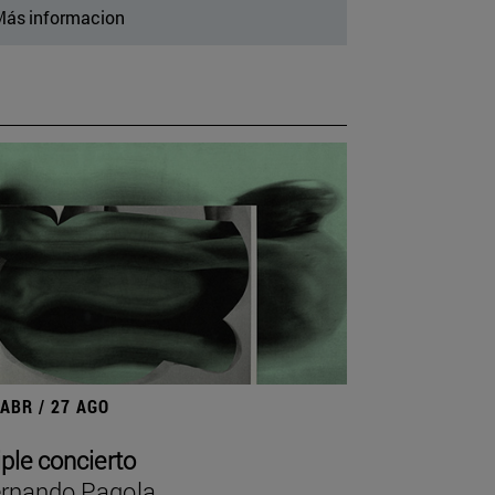
ás informacion
 ABR / 27 AGO
iple concierto
rnando Pagola