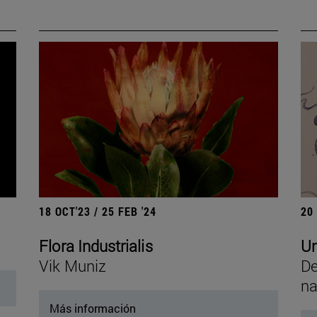
18 OCT'23 / 25 FEB '24
20
Flora Industrialis
Un
Vik Muniz
De
na
Más información