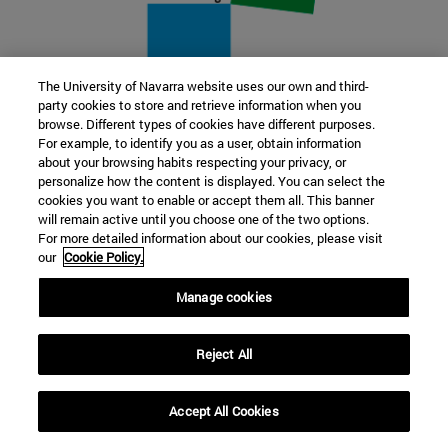
The University of Navarra website uses our own and third-
party cookies to store and retrieve information when you
22 SEP
browse. Different types of cookies have different purposes.
For example, to identify you as a user, obtain information
FUNCIÓN Y FICCIÓN. Varios artistas
about your browsing habits respecting your privacy, or
personalize how the content is displayed. You can select the
cookies you want to enable or accept them all. This banner
Más información
will remain active until you choose one of the two options.
For more detailed information about our cookies, please visit
our
Cookie Policy.
Manage cookies
Reject All
Accept All Cookies