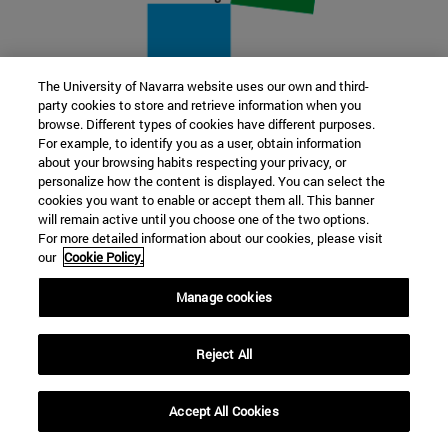
The University of Navarra website uses our own and third-
party cookies to store and retrieve information when you
22 SEP
browse. Different types of cookies have different purposes.
For example, to identify you as a user, obtain information
FUNCIÓN Y FICCIÓN. Varios artistas
about your browsing habits respecting your privacy, or
personalize how the content is displayed. You can select the
cookies you want to enable or accept them all. This banner
Más información
will remain active until you choose one of the two options.
For more detailed information about our cookies, please visit
our
Cookie Policy.
Manage cookies
Reject All
Accept All Cookies