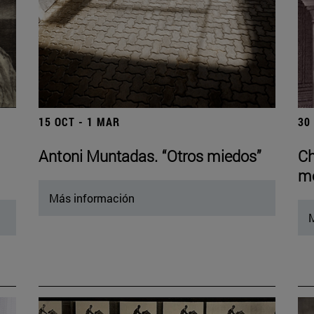
15 OCT - 1 MAR
30
Antoni Muntadas. “Otros miedos”
Ch
mo
Más información
M