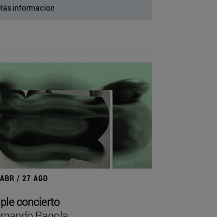
ás informacion
 ABR / 27 AGO
iple concierto
rnando Pagola