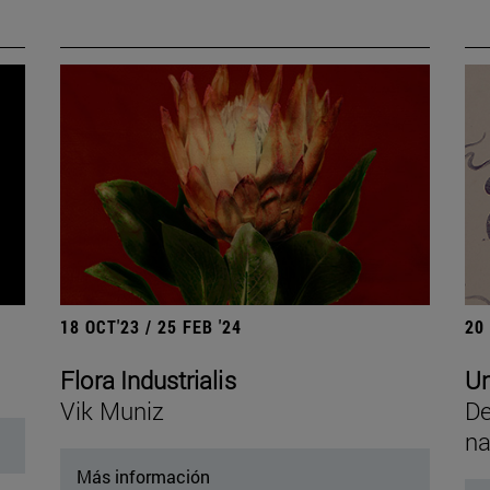
18 OCT'23 / 25 FEB '24
20
Flora Industrialis
Un
Vik Muniz
De
na
Más información