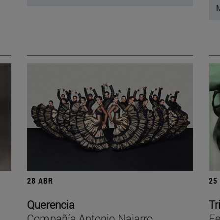
M
28 ABR
25
Querencia
Tr
Compañía Antonio Najarro
Fe