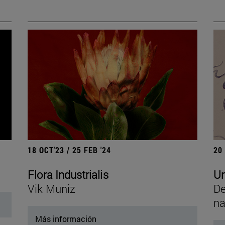
18 OCT'23 / 25 FEB '24
20
Flora Industrialis
Un
Vik Muniz
De
na
Más información