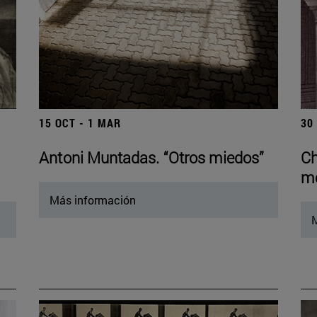
15 OCT - 1 MAR
30
Antoni Muntadas. “Otros miedos”
Ch
mo
Más información
M