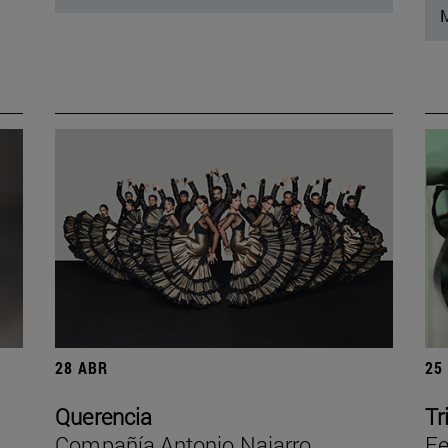
M
28 ABR
25
Querencia
Tr
Compañía Antonio Najarro
Fe