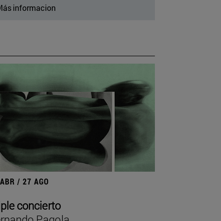
ás informacion
 ABR / 27 AGO
iple concierto
rnando Pagola