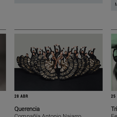
M
28 ABR
25
Querencia
Tr
Compañía Antonio Najarro
Fe