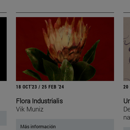
18 OCT'23 / 25 FEB '24
20
Flora Industrialis
Un
Vik Muniz
De
na
Más información