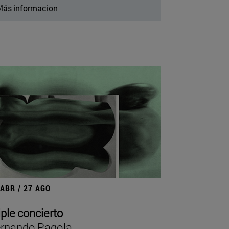
ás informacion
 ABR / 27 AGO
iple concierto
rnando Pagola