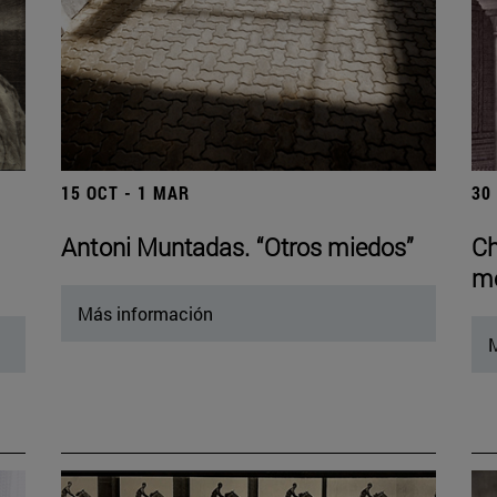
15 OCT - 1 MAR
30
Antoni Muntadas. “Otros miedos”
Ch
mo
Más información
M