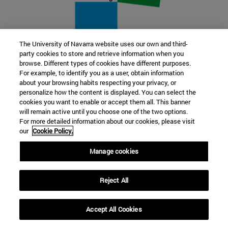
The University of Navarra website uses our own and third-
party cookies to store and retrieve information when you
22 SEP
browse. Different types of cookies have different purposes.
For example, to identify you as a user, obtain information
FUNCIÓN Y FICCIÓN. Varios artistas
about your browsing habits respecting your privacy, or
personalize how the content is displayed. You can select the
cookies you want to enable or accept them all. This banner
Más información
will remain active until you choose one of the two options.
For more detailed information about our cookies, please visit
our
Cookie Policy.
Manage cookies
Reject All
Accept All Cookies