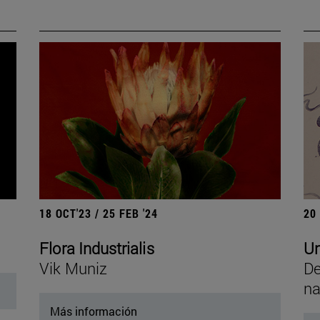
18 OCT'23 / 25 FEB '24
20
Flora Industrialis
Un
Vik Muniz
De
na
Más información