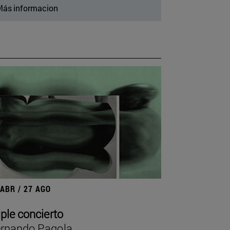
ás informacion
 ABR / 27 AGO
iple concierto
rnando Pagola