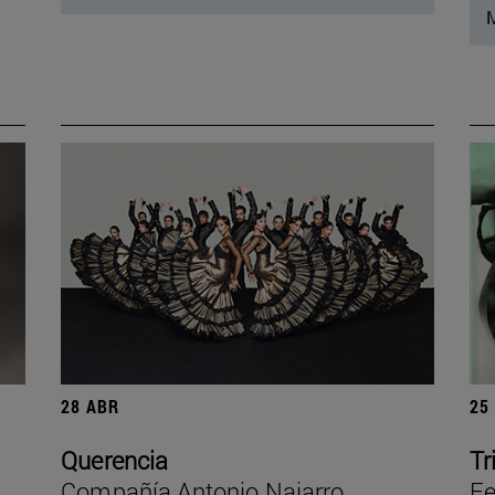
M
28 ABR
25
Querencia
Tr
Compañía Antonio Najarro
Fe