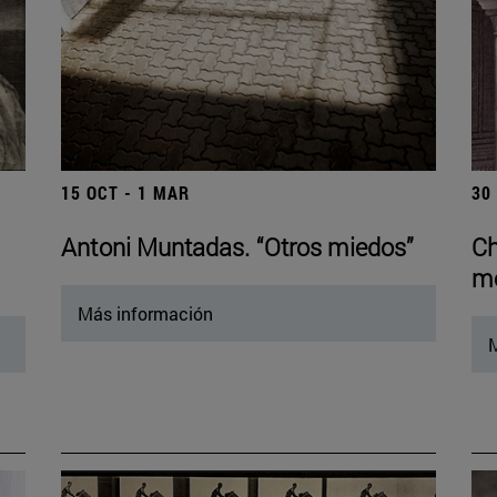
15 OCT - 1 MAR
30
Antoni Muntadas. “Otros miedos”
Ch
mo
Más información
M