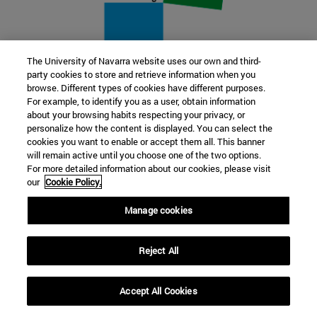
The University of Navarra website uses our own and third-
party cookies to store and retrieve information when you
22 SEP
browse. Different types of cookies have different purposes.
For example, to identify you as a user, obtain information
FUNCIÓN Y FICCIÓN. Varios artistas
about your browsing habits respecting your privacy, or
personalize how the content is displayed. You can select the
cookies you want to enable or accept them all. This banner
Más información
will remain active until you choose one of the two options.
For more detailed information about our cookies, please visit
our
Cookie Policy.
Manage cookies
Reject All
Accept All Cookies