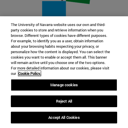
The University of Navarra website uses our own and third-
party cookies to store and retrieve information when you
22 SEP
browse. Different types of cookies have different purposes.
For example, to identify you as a user, obtain information
FUNCIÓN Y FICCIÓN. Varios artistas
about your browsing habits respecting your privacy, or
personalize how the content is displayed. You can select the
cookies you want to enable or accept them all. This banner
Más información
will remain active until you choose one of the two options.
For more detailed information about our cookies, please visit
our
Cookie Policy.
Manage cookies
Reject All
Accept All Cookies