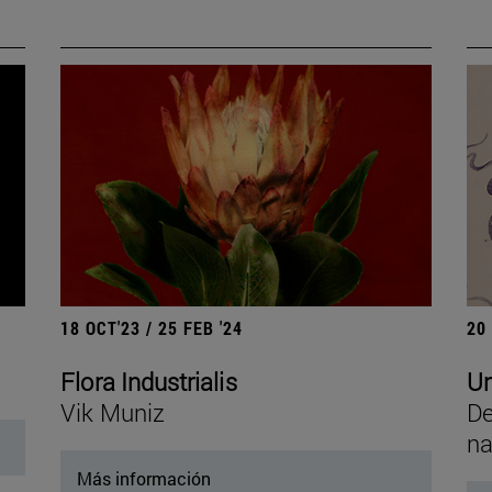
18 OCT'23 / 25 FEB '24
20
Flora Industrialis
Un
Vik Muniz
De
na
Más información