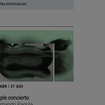
ás informacion
 ABR / 27 AGO
iple concierto
rnando Pagola