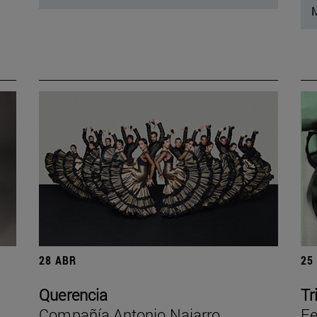
M
28 ABR
25
Querencia
Tr
Compañía Antonio Najarro
Fe