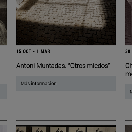
15 OCT - 1 MAR
30
Antoni Muntadas. “Otros miedos”
Ch
mo
Más información
M