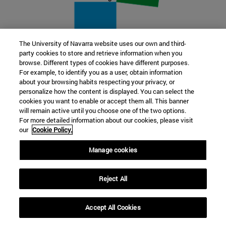
The University of Navarra website uses our own and third-
party cookies to store and retrieve information when you
22 SEP
browse. Different types of cookies have different purposes.
For example, to identify you as a user, obtain information
FUNCIÓN Y FICCIÓN. Varios artistas
about your browsing habits respecting your privacy, or
personalize how the content is displayed. You can select the
cookies you want to enable or accept them all. This banner
Más información
will remain active until you choose one of the two options.
For more detailed information about our cookies, please visit
our
Cookie Policy.
Manage cookies
Reject All
Accept All Cookies