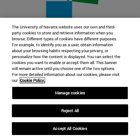
The University of Navarra website uses our own and third-
party cookies to store and retrieve information when you
22 SEP
browse. Different types of cookies have different purposes.
For example, to identify you as a user, obtain information
FUNCIÓN Y FICCIÓN. Varios artistas
about your browsing habits respecting your privacy, or
personalize how the content is displayed. You can select the
cookies you want to enable or accept them all. This banner
Más información
will remain active until you choose one of the two options.
For more detailed information about our cookies, please visit
our
Cookie Policy.
Manage cookies
Reject All
Accept All Cookies