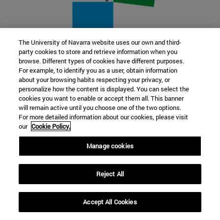
The University of Navarra website uses our own and third-
party cookies to store and retrieve information when you
22 SEP
browse. Different types of cookies have different purposes.
For example, to identify you as a user, obtain information
FUNCIÓN Y FICCIÓN. Varios artistas
about your browsing habits respecting your privacy, or
personalize how the content is displayed. You can select the
cookies you want to enable or accept them all. This banner
Más información
will remain active until you choose one of the two options.
For more detailed information about our cookies, please visit
our
Cookie Policy.
Manage cookies
Reject All
Accept All Cookies