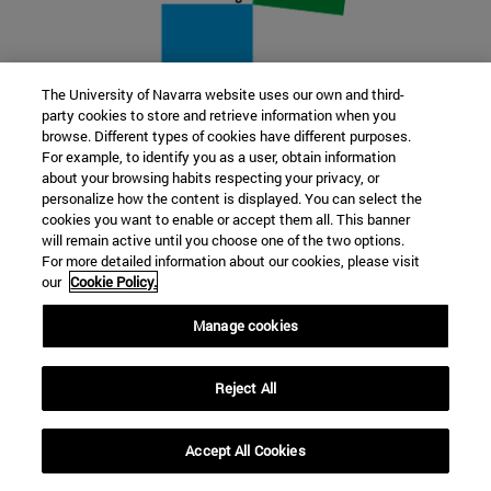
The University of Navarra website uses our own and third-
party cookies to store and retrieve information when you
22 SEP
browse. Different types of cookies have different purposes.
For example, to identify you as a user, obtain information
FUNCIÓN Y FICCIÓN. Varios artistas
about your browsing habits respecting your privacy, or
personalize how the content is displayed. You can select the
cookies you want to enable or accept them all. This banner
Más información
will remain active until you choose one of the two options.
For more detailed information about our cookies, please visit
our
Cookie Policy.
Manage cookies
Reject All
Accept All Cookies