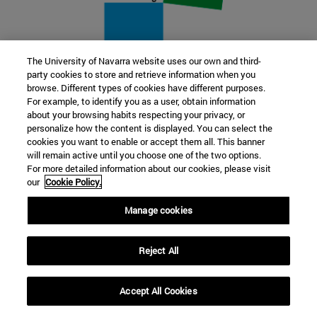
The University of Navarra website uses our own and third-
party cookies to store and retrieve information when you
22 SEP
browse. Different types of cookies have different purposes.
For example, to identify you as a user, obtain information
FUNCIÓN Y FICCIÓN. Varios artistas
about your browsing habits respecting your privacy, or
personalize how the content is displayed. You can select the
cookies you want to enable or accept them all. This banner
Más información
will remain active until you choose one of the two options.
For more detailed information about our cookies, please visit
our
Cookie Policy.
Manage cookies
Reject All
Accept All Cookies