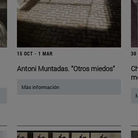
15 OCT - 1 MAR
30
Antoni Muntadas. “Otros miedos”
Ch
mo
Más información
M