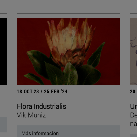
18 OCT'23 / 25 FEB '24
20
Flora Industrialis
Un
Vik Muniz
De
na
Más información