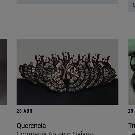
M
28 ABR
25
Querencia
Tr
Compañía Antonio Najarro
Fe