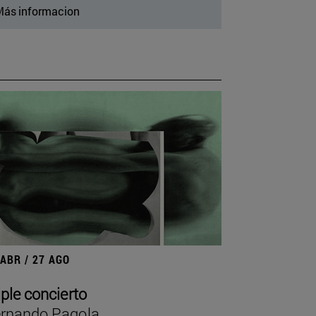
ás informacion
 ABR / 27 AGO
iple concierto
rnando Pagola