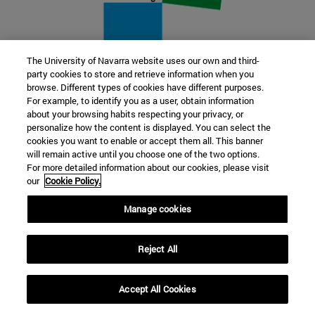
The University of Navarra website uses our own and third-
party cookies to store and retrieve information when you
22 SEP
browse. Different types of cookies have different purposes.
For example, to identify you as a user, obtain information
FUNCIÓN Y FICCIÓN. Varios artistas
about your browsing habits respecting your privacy, or
personalize how the content is displayed. You can select the
cookies you want to enable or accept them all. This banner
Más información
will remain active until you choose one of the two options.
For more detailed information about our cookies, please visit
our
Cookie Policy.
Manage cookies
Reject All
Accept All Cookies