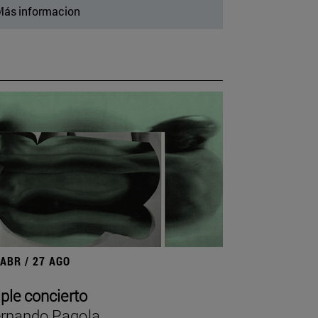
ás informacion
 ABR / 27 AGO
iple concierto
rnando Pagola