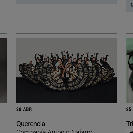
M
28 ABR
25
Querencia
Tr
Compañía Antonio Najarro
Fe