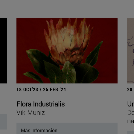
18 OCT'23 / 25 FEB '24
20
Flora Industrialis
Un
Vik Muniz
De
na
Más información