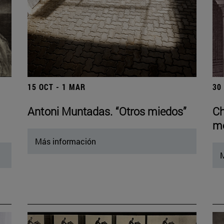
15 OCT - 1 MAR
30
Antoni Muntadas. “Otros miedos”
Ch
mo
Más información
M