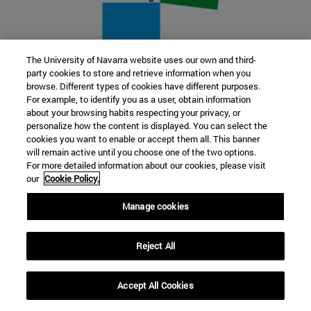
The University of Navarra website uses our own and third-
party cookies to store and retrieve information when you
22 SEP
browse. Different types of cookies have different purposes.
For example, to identify you as a user, obtain information
FUNCIÓN Y FICCIÓN. Varios artistas
about your browsing habits respecting your privacy, or
personalize how the content is displayed. You can select the
cookies you want to enable or accept them all. This banner
Más información
will remain active until you choose one of the two options.
For more detailed information about our cookies, please visit
our
Cookie Policy.
Manage cookies
Reject All
Accept All Cookies