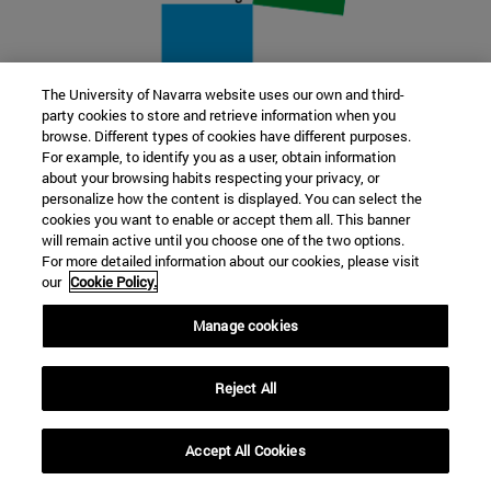
The University of Navarra website uses our own and third-
party cookies to store and retrieve information when you
22 SEP
browse. Different types of cookies have different purposes.
For example, to identify you as a user, obtain information
FUNCIÓN Y FICCIÓN. Varios artistas
about your browsing habits respecting your privacy, or
personalize how the content is displayed. You can select the
cookies you want to enable or accept them all. This banner
Más información
will remain active until you choose one of the two options.
For more detailed information about our cookies, please visit
our
Cookie Policy.
Manage cookies
Reject All
Accept All Cookies