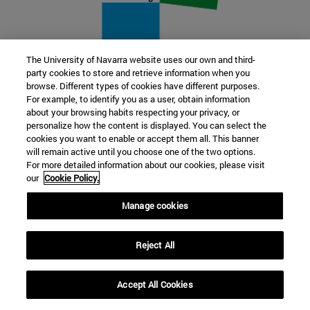
The University of Navarra website uses our own and third-
party cookies to store and retrieve information when you
22 SEP
browse. Different types of cookies have different purposes.
For example, to identify you as a user, obtain information
FUNCIÓN Y FICCIÓN. Varios artistas
about your browsing habits respecting your privacy, or
personalize how the content is displayed. You can select the
cookies you want to enable or accept them all. This banner
Más información
will remain active until you choose one of the two options.
For more detailed information about our cookies, please visit
our
Cookie Policy.
Manage cookies
Reject All
Accept All Cookies