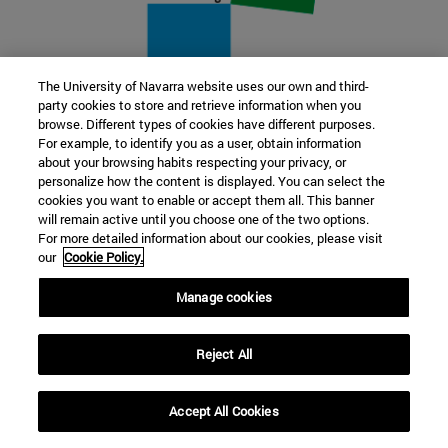
The University of Navarra website uses our own and third-
party cookies to store and retrieve information when you
22 SEP
browse. Different types of cookies have different purposes.
For example, to identify you as a user, obtain information
FUNCIÓN Y FICCIÓN. Varios artistas
about your browsing habits respecting your privacy, or
personalize how the content is displayed. You can select the
cookies you want to enable or accept them all. This banner
Más información
will remain active until you choose one of the two options.
For more detailed information about our cookies, please visit
our
Cookie Policy.
Manage cookies
Reject All
Accept All Cookies