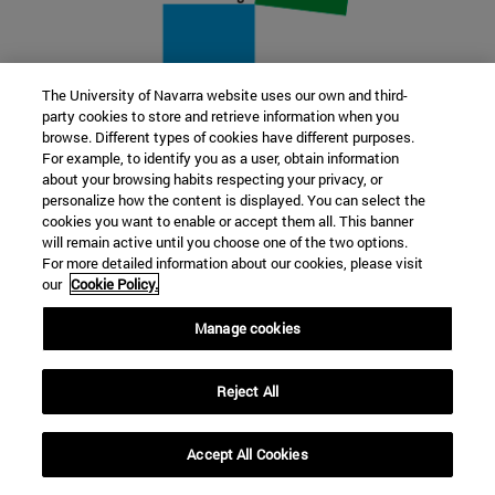
The University of Navarra website uses our own and third-
party cookies to store and retrieve information when you
22 SEP
browse. Different types of cookies have different purposes.
For example, to identify you as a user, obtain information
FUNCIÓN Y FICCIÓN. Varios artistas
about your browsing habits respecting your privacy, or
personalize how the content is displayed. You can select the
cookies you want to enable or accept them all. This banner
Más información
will remain active until you choose one of the two options.
For more detailed information about our cookies, please visit
our
Cookie Policy.
Manage cookies
Reject All
Accept All Cookies