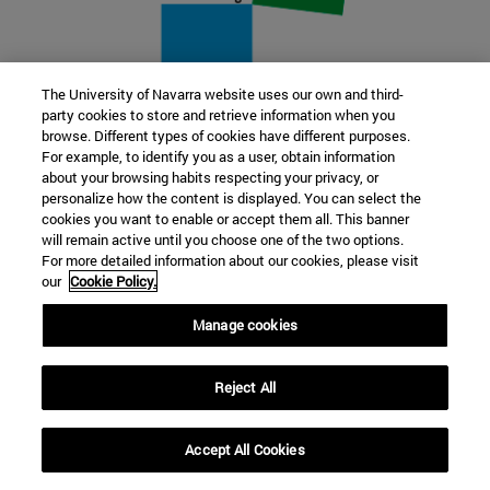
The University of Navarra website uses our own and third-
party cookies to store and retrieve information when you
22 SEP
browse. Different types of cookies have different purposes.
For example, to identify you as a user, obtain information
FUNCIÓN Y FICCIÓN. Varios artistas
about your browsing habits respecting your privacy, or
personalize how the content is displayed. You can select the
cookies you want to enable or accept them all. This banner
Más información
will remain active until you choose one of the two options.
For more detailed information about our cookies, please visit
our
Cookie Policy.
Manage cookies
Reject All
Accept All Cookies