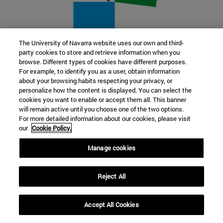
The University of Navarra website uses our own and third-
party cookies to store and retrieve information when you
22 SEP
browse. Different types of cookies have different purposes.
For example, to identify you as a user, obtain information
FUNCIÓN Y FICCIÓN. Varios artistas
about your browsing habits respecting your privacy, or
personalize how the content is displayed. You can select the
cookies you want to enable or accept them all. This banner
Más información
will remain active until you choose one of the two options.
For more detailed information about our cookies, please visit
our
Cookie Policy.
Manage cookies
Reject All
Accept All Cookies