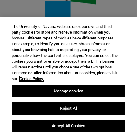
The University of Navarra website uses our own and third-
party cookies to store and retrieve information when you
22 SEP
browse. Different types of cookies have different purposes.
For example, to identify you as a user, obtain information
FUNCIÓN Y FICCIÓN. Varios artistas
about your browsing habits respecting your privacy, or
personalize how the content is displayed. You can select the
cookies you want to enable or accept them all. This banner
Más información
will remain active until you choose one of the two options.
For more detailed information about our cookies, please visit
our
Cookie Policy.
Manage cookies
Reject All
Accept All Cookies