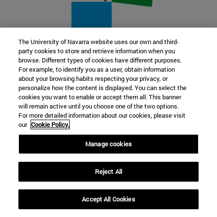
The University of Navarra website uses our own and third-
party cookies to store and retrieve information when you
22 SEP
browse. Different types of cookies have different purposes.
For example, to identify you as a user, obtain information
FUNCIÓN Y FICCIÓN. Varios artistas
about your browsing habits respecting your privacy, or
personalize how the content is displayed. You can select the
cookies you want to enable or accept them all. This banner
Más información
will remain active until you choose one of the two options.
For more detailed information about our cookies, please visit
our
Cookie Policy.
Manage cookies
Reject All
Accept All Cookies