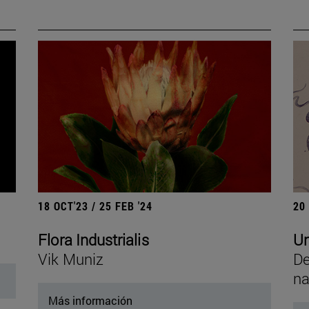
18 OCT'23 / 25 FEB '24
20
Flora Industrialis
Un
Vik Muniz
De
na
Más información