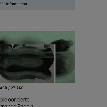
ás informacion
 ABR / 27 AGO
iple concierto
rnando Pagola