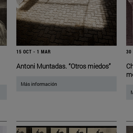
15 OCT - 1 MAR
30
Antoni Muntadas. “Otros miedos”
Ch
mo
Más información
M