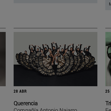
M
28 ABR
25
Querencia
Tr
Compañía Antonio Najarro
Fe