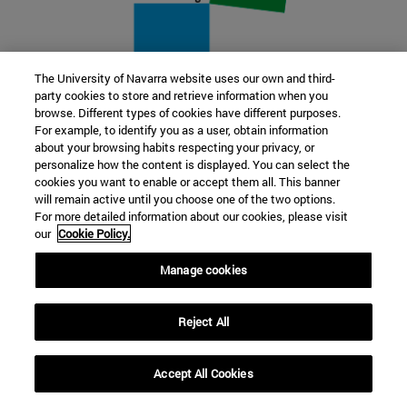
The University of Navarra website uses our own and third-
party cookies to store and retrieve information when you
22 SEP
browse. Different types of cookies have different purposes.
For example, to identify you as a user, obtain information
FUNCIÓN Y FICCIÓN. Varios artistas
about your browsing habits respecting your privacy, or
personalize how the content is displayed. You can select the
cookies you want to enable or accept them all. This banner
Más información
will remain active until you choose one of the two options.
For more detailed information about our cookies, please visit
our
Cookie Policy.
Manage cookies
Reject All
Accept All Cookies