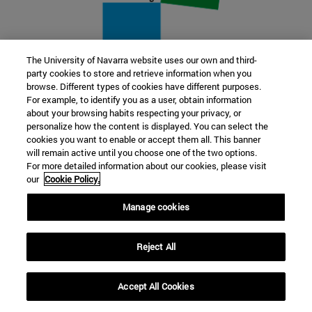
The University of Navarra website uses our own and third-
party cookies to store and retrieve information when you
22 SEP
browse. Different types of cookies have different purposes.
For example, to identify you as a user, obtain information
FUNCIÓN Y FICCIÓN. Varios artistas
about your browsing habits respecting your privacy, or
personalize how the content is displayed. You can select the
cookies you want to enable or accept them all. This banner
Más información
will remain active until you choose one of the two options.
For more detailed information about our cookies, please visit
our
Cookie Policy.
Manage cookies
Reject All
Accept All Cookies