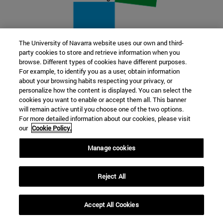
The University of Navarra website uses our own and third-
party cookies to store and retrieve information when you
22 SEP
browse. Different types of cookies have different purposes.
For example, to identify you as a user, obtain information
FUNCIÓN Y FICCIÓN. Varios artistas
about your browsing habits respecting your privacy, or
personalize how the content is displayed. You can select the
cookies you want to enable or accept them all. This banner
Más información
will remain active until you choose one of the two options.
For more detailed information about our cookies, please visit
our
Cookie Policy.
Manage cookies
Reject All
Accept All Cookies