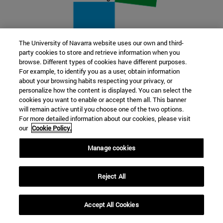
The University of Navarra website uses our own and third-
party cookies to store and retrieve information when you
22 SEP
browse. Different types of cookies have different purposes.
For example, to identify you as a user, obtain information
FUNCIÓN Y FICCIÓN. Varios artistas
about your browsing habits respecting your privacy, or
personalize how the content is displayed. You can select the
cookies you want to enable or accept them all. This banner
Más información
will remain active until you choose one of the two options.
For more detailed information about our cookies, please visit
our
Cookie Policy.
Manage cookies
Reject All
Accept All Cookies