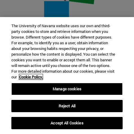
The University of Navarra website uses our own and third-
party cookies to store and retrieve information when you
22 SEP
browse. Different types of cookies have different purposes.
For example, to identify you as a user, obtain information
FUNCIÓN Y FICCIÓN. Varios artistas
about your browsing habits respecting your privacy, or
personalize how the content is displayed. You can select the
cookies you want to enable or accept them all. This banner
Más información
will remain active until you choose one of the two options.
For more detailed information about our cookies, please visit
our
Cookie Policy.
Manage cookies
Reject All
Accept All Cookies