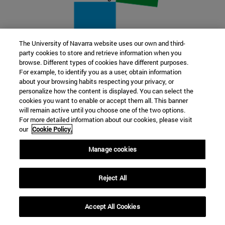
The University of Navarra website uses our own and third-
party cookies to store and retrieve information when you
22 SEP
browse. Different types of cookies have different purposes.
For example, to identify you as a user, obtain information
FUNCIÓN Y FICCIÓN. Varios artistas
about your browsing habits respecting your privacy, or
personalize how the content is displayed. You can select the
cookies you want to enable or accept them all. This banner
Más información
will remain active until you choose one of the two options.
For more detailed information about our cookies, please visit
our
Cookie Policy.
Manage cookies
Reject All
Accept All Cookies